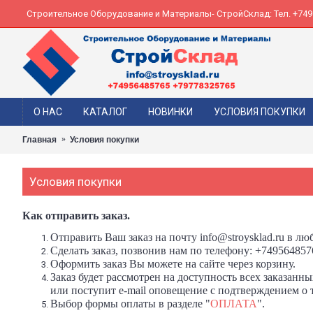
Строительное Оборудование и Материалы- СтройСклад: Тел. +74956
О НАС
КАТАЛОГ
НОВИНКИ
УСЛОВИЯ ПОКУПКИ
Главная
Условия покупки
Условия покупки
Как отправить заказ.
О
тправить Ваш заказ на почту info@stroysklad.ru в
люб
Сделать заказ,
позвонив нам по телефону:
+749564857
Оформить заказ Вы можете на сайте через корзину.
Заказ будет рассмотрен на доступность всех заказанн
или поступит e-mail оповещение с подтверждением о то
Выбор формы оплаты в разделе "
ОПЛАТА
".