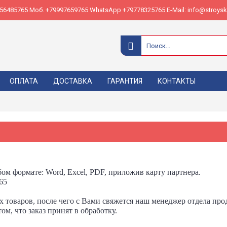
485765 Моб. +79997659765 WhatsApp +79778325765 E-Mail: info@stroyskl
ОПЛАТА
ДОСТАВКА
ГАРАНТИЯ
КОНТАКТЫ
ом формате
: Word, Excel, PDF, приложив карту партнера.
65
ых товаров, после чего с Вами свяжется наш менеджер отдела пр
м, что заказ принят в обработку.