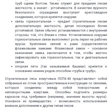
труб одним болтом. Также служит для придания лесам
жесткости, а значит - устойчивости. В качестве ярусного
безопасного ограждения выступает крестовидное
соединение, которое крепится снаружи.
связь горизонтальная – придает строительным лесам
дополнительную жесткость, делая последнюю более
устойчивой. Связи обычно устанавливаются с внутренней
стороны: той, что ближе к стене. Установленные снаружи
горизонтальные связи выполняют роль перил на рабочих
ярусах. Крепление связей к раме осуществляется
флажковыми замками. Флажковый замок – основное
назначение замка заключается в том, чтобы жестко
зафиксировать как горизонтальные, так и диагональные
связи.
опорная пята (так называемый башмак) крепится к
основанию нижних рядов способом «труба в трубу»;
Строительные леса хомутовые ЛСПХ-40 представляют собой
собранные из стоек пространственные конструкции со связями,
которые соединены между собой поворотными и
неповоротными хомутами. Способны подгонять размеры
каркасов под требуемые (например, значение высоты яруса).
Основное их преимущество – возможность использования
важным дополнением к другим типам лесов.