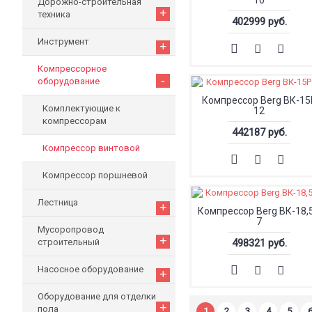
10
Дорожно-строительная
+
техника
402999 руб.
Инструмент
+
Компрессорное
-
оборудование
Компрессор Berg ВК-15
Комплектующие к
12
компрессорам
442187 руб.
Компрессор винтовой
Компрессор поршневой
Лестница
+
Компрессор Berg ВК-18,
7
Мусоропровод
+
строительный
498321 руб.
Насосное оборудование
+
Оборудование для отделки
+
пола
1
2
3
4
5