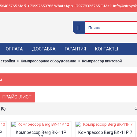
485765 Моб. +79997659765 WhatsApp +79778325765 E-Mail: info@stroyskl
ОПЛАТА
ДОСТАВКА
ГАРАНТИЯ
КОНТАКТЫ
 стройки
Компрессорное оборудование
Компрессор винтовой
й
ПРАЙС-ЛИСТ
(0)
С
Р
Компрессор Berg ВК-11Р
Компрессор Berg ВК-11Р 7