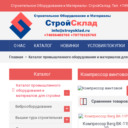
Строительное Оборудование и Материалы- СтройСклад: Тел. +74956
О НАС
КАТАЛОГ
НОВИНКИ
УСЛОВИЯ ПОКУПКИ
Главная
Каталог промышленного оборудования и материалов для
Каталог
Компрессор винтово
Каталог промышленного
оборудования и
-
материалов для стройки
Сравнение товаров 
Виброоборудование
+
Вышки-тура строительная
+
Компрессор Berg ВК-11