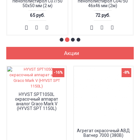
пенополистирол С07/50
пенополистирол С04/50
50x50 мм (2 м)
46x46 мм (2м)
65 руб.
72 руб.
Акции
-16%
-8%
HYVST SPT1050L
окрасочный аппарат
аналог Graco Mark V
(HYVST SPT 1150L)
Агрегат окрасочный АВД
Вагнер 7000 (380В)