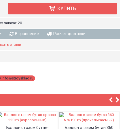
КУПИТЬ
я заказа: 20
и
В сравнение
Расчет доставки
исать отзыв
 info@stroysklad.ru
,
Баллон с газом бутан-
Баллон с газом бутан 360
Б