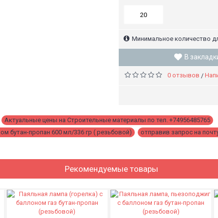
Минимальное количество дл
В закладк
0 отзывов
Нап
/
,
Актуальные цены на Строительные материалы по тел. +74956485765
,
ом бутан-пропан 600 мл/336 гр ( резьбовой)
,
отправив запрос на почту
Рекомендуемые товары