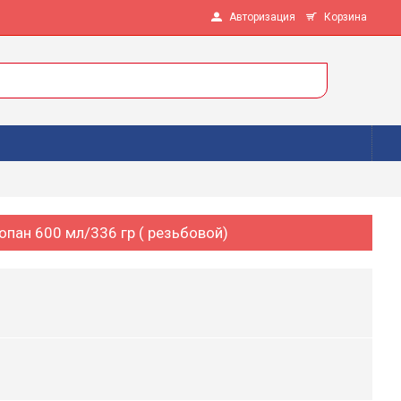
Авторизация
Корзина
опан 600 мл/336 гр ( резьбовой)