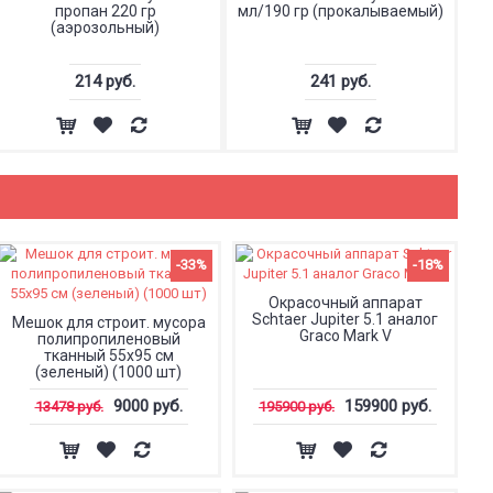
пропан 220 гр
мл/190 гр (прокалываемый)
(аэрозольный)
214 руб.
241 руб.
-33%
-18%
Окрасочный аппарат
Schtaer Jupiter 5.1 аналог
Мешок для строит. мусора
Graco Mark V
полипропиленовый
тканный 55х95 см
(зеленый) (1000 шт)
9000 руб.
159900 руб.
13478 руб.
195900 руб.