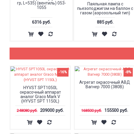
гр, L=535) (вентиль) 053-
Паяльная лампа с
1055
пьезоподжигом на баллон с
газом (аэрозольный тип)
6316 руб.
885 руб.
-16%
-8%
Агрегат окрасочный АВД
Вагнер 7000 (380В)
HYVST SPT1050L
окрасочный аппарат
аналог Graco Mark V
(HYVST SPT 1150L)
209000 руб.
155500 руб.
248080 руб.
168500 руб.