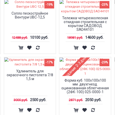
-19%
-23%
Сопло пескоструйное
Вентури UBC-12,5
Тележка четырехколесная
откидная строительная с
корытом САДОВОД
SAD44101
10100 руб.
14600 руб.
12488 руб.
18981 руб.
Ожидание 2-3 дня
-17%
-29%
Удлинитель для
окрасочного пистолета 7/8
1,5 м
Форма куб. 100х100х100
мм. двухгнезд.
оцинкованная облегченная
(2ФК-100) 025-0000-1
2500 руб.
2050 руб.
3000 руб.
2871 руб.