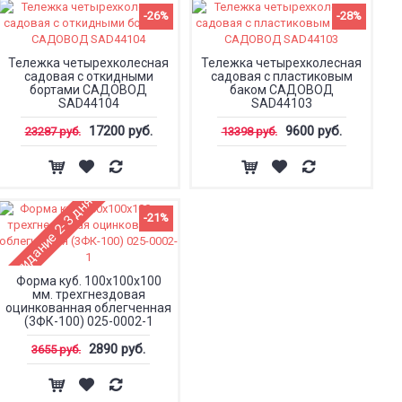
-26%
-28%
Тележка четырехколесная
Тележка четырехколесная
садовая с откидными
садовая с пластиковым
бортами САДОВОД
баком САДОВОД
SAD44104
SAD44103
17200 руб.
9600 руб.
23287 руб.
13398 руб.
Ожидание 2-3 дня
-21%
Форма куб. 100х100х100
мм. трехгнездовая
оцинкованная облегченная
(3ФК-100) 025-0002-1
2890 руб.
3655 руб.