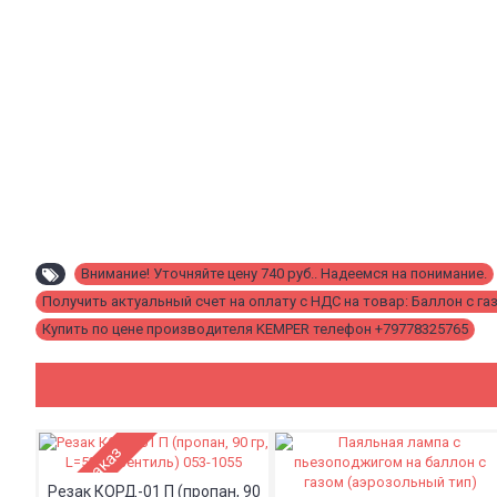
Внимание! Уточняйте цену 740 руб.. Надеемся на понимание.
Получить актуальный счет на оплату с НДС на товар: Баллон с газ
Купить по цене производителя KEMPER телефон +79778325765
Предзаказ
Резак КОРД-01 П (пропан, 90