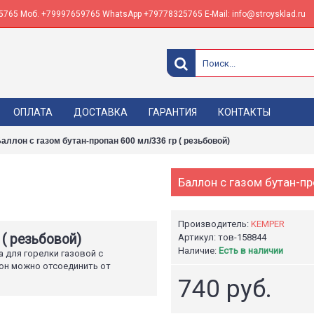
765 Моб. +79997659765 WhatsApp +79778325765 E-Mail: info@stroysklad.ru
ОПЛАТА
ДОСТАВКА
ГАРАНТИЯ
КОНТАКТЫ
аллон с газом бутан-пропан 600 мл/336 гр ( резьбовой)
Баллон с газом бутан-пр
Производитель:
KEMPER
 ( резьбовой)
Артикул: тов-158844
Наличие:
Есть в наличии
 для горелки газовой с
он можно отсоединить от
740 руб.