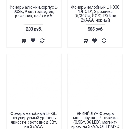
Фонарь алюмин.корпус L-
Фонарь налобный LH-030
903B, 9 светодиодов,
"DROID", 3 режима
ремешок, на 3хААА
(5/30Лм, SOS),IPX4,на
2хААА, черный
238 руб.
565 руб.
Фонарь налобный LH-3D,
ЯРКИЙ ЛУЧ Фонарь
регулируемый уровень
многофункц., 2 режима
яркости, светодиод 3Вт,
(0,5Вт, 36 LED), магнит/
на 3хААА
крюк, на 3хАА, ОПТИМУС