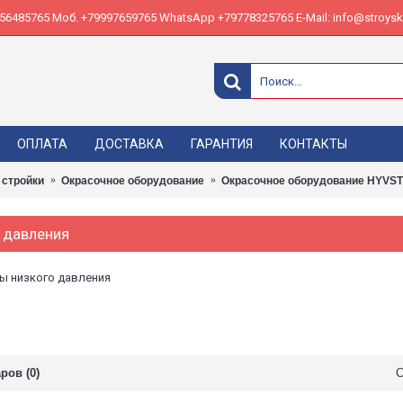
485765 Моб. +79997659765 WhatsApp +79778325765 E-Mail: info@stroyskl
ОПЛАТА
ДОСТАВКА
ГАРАНТИЯ
КОНТАКТЫ
 стройки
Окрасочное оборудование
Окрасочное оборудование HYVST
 давления
ы низкого давления
ров (0)
С