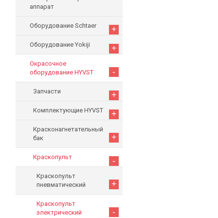
аппарат
Оборудование Schtaer
+
Оборудование Yokiji
+
Окрасочное
-
оборудование HYVST
Запчасти
+
Комплектующие HYVST
+
Красконагнетательный
+
бак
Краскопульт
-
Краскопульт
+
пневматический
Краскопульт
-
электрический