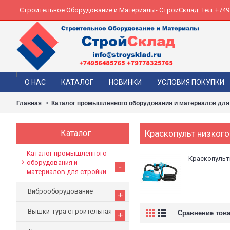
Строительное Оборудование и Материалы- СтройСклад: Тел. +74956
О НАС
КАТАЛОГ
НОВИНКИ
УСЛОВИЯ ПОКУПКИ
Главная
Каталог промышленного оборудования и материалов для
Каталог
Краскопульт низкого
Каталог промышленного
Краскопульт
оборудования и
-
материалов для стройки
Виброоборудование
+
Вышки-тура строительная
Сравнение това
+