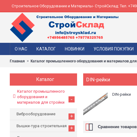
Строительное Оборудование и Материалы- СтройСклад: Тел. +74956
О НАС
КАТАЛОГ
НОВИНКИ
УСЛОВИЯ ПОКУПКИ
Главная
Каталог промышленного оборудования и материалов для
Каталог
DIN-рейки
Каталог промышленного
DIN-рейки
оборудования и
-
материалов для стройки
Виброоборудование
+
Вышки-тура строительная
Сравнение товаров 
+