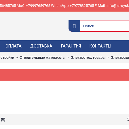
485765 Моб. +79997659765 WhatsApp +79778325765 E-Mail: info@stroyskl
ОПЛАТА
ДОСТАВКА
ГАРАНТИЯ
КОНТАКТЫ
 стройки
Строительные материалы
Электротех. товары
Электрощи
(0)
С