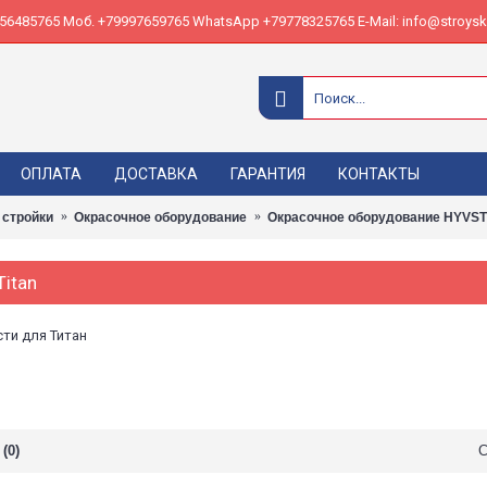
485765 Моб. +79997659765 WhatsApp +79778325765 E-Mail: info@stroyskl
ОПЛАТА
ДОСТАВКА
ГАРАНТИЯ
КОНТАКТЫ
 стройки
Окрасочное оборудование
Окрасочное оборудование HYVST
Titan
ти для Титан
(0)
С