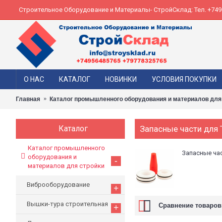
Строительное Оборудование и Материалы- СтройСклад: Тел. +74956
О НАС
КАТАЛОГ
НОВИНКИ
УСЛОВИЯ ПОКУПКИ
Главная
Каталог промышленного оборудования и материалов для
Каталог
Запасные части для 
Каталог промышленного
Запасные час
оборудования и
-
материалов для стройки
Виброоборудование
+
Вышки-тура строительная
Сравнение товаров 
+