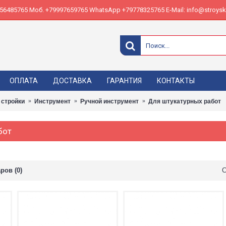
485765 Моб. +79997659765 WhatsApp +79778325765 E-Mail: info@stroyskl
ОПЛАТА
ДОСТАВКА
ГАРАНТИЯ
КОНТАКТЫ
 стройки
Инструмент
Ручной инструмент
Для штукатурных работ
бот
ров (0)
С