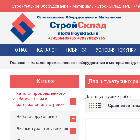
Строительное Оборудование и Материалы- СтройСклад: Тел. +74956
О НАС
КАТАЛОГ
НОВИНКИ
УСЛОВИЯ ПОКУПКИ
Главная
Каталог промышленного оборудования и материалов для
Каталог
Для штукатурных ра
Каталог промышленного
Для штукатурных работ
оборудования и
-
материалов для стройки
Сравнение това
Виброоборудование
+
Вышки-тура строительная
+