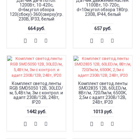
Датчик дв-я потол.
Датчик движения настен.
1200Вт, 10-420с,
1100Вт, 10-720с,
d=6м,угол обзора
d=10м,угол обзора 180гр.
120(сбоку)-360(сверху)гр.
230В, IP44, белый
230В, IP33, белый
664 руб.
657 руб.
Комплект светод.ленты
Комплект светод.ленты
RGB SMD5050 12В, 30LED/
SMD2835 12В, 60LED/м,
м, 5,4Вт/м, 3м с контрол. и
8Вт/м, 720Лм/м, 6500К,
адапт.230В/12В, 24Вт,
2,5м с адапт.230В/12В,
IP20
24Вт, IP20
1442 руб.
1013 руб.