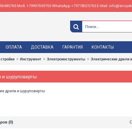
485765 Моб. +79997659765 WhatsApp +79778325765 E-Mail: info@stroyskl
ОПЛАТА
ДОСТАВКА
ГАРАНТИЯ
КОНТАКТЫ
 стройки
Инструмент
Электроинструменты
Электрические дрели 
и и шуруповерты
ие дрели и шуруповерты
ров (0)
С