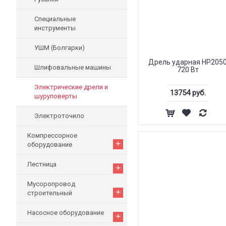
Специальные
инструменты
УШМ (Болгарки)
Дрель ударная HP205
Шлифовальные машины
720 Вт
Электрические дрели и
13754 руб.
шуруповерты
Электроточило
Компрессорное
+
оборудование
Лестница
+
Мусоропровод
+
строительный
Насосное оборудование
+