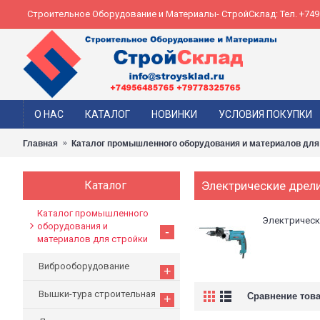
Строительное Оборудование и Материалы- СтройСклад: Тел. +74956
О НАС
КАТАЛОГ
НОВИНКИ
УСЛОВИЯ ПОКУПКИ
Главная
Каталог промышленного оборудования и материалов для
Каталог
Электрические дрел
Каталог промышленного
Электрическ
оборудования и
-
материалов для стройки
Виброоборудование
+
Вышки-тура строительная
Сравнение това
+