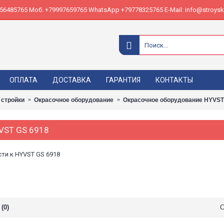
485765 Моб. +79997659765 WhatsApp +79778325765 E-Mail: info@stroyskl
ОПЛАТА
ДОСТАВКА
ГАРАНТИЯ
КОНТАКТЫ
 стройки
Окрасочное оборудование
Окрасочное оборудование HYVST
YVST GS 6918
ти к HYVST GS 6918
(0)
С