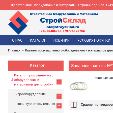
Строительное Оборудование и Материалы- СтройСклад: Тел. +74956
О НАС
КАТАЛОГ
НОВИНКИ
УСЛОВИЯ ПОКУПКИ
Главная
Каталог промышленного оборудования и материалов для
Каталог
Запасные части к H
Каталог промышленного
Запасные час
оборудования и
-
материалов для стройки
Виброоборудование
+
Вышки-тура строительная
Сравнение товаров 
+