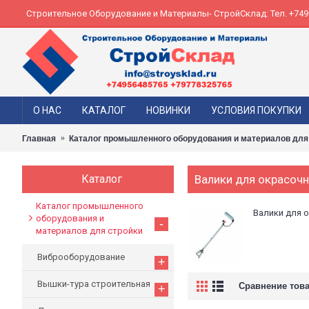
Строительное Оборудование и Материалы- СтройСклад: Тел. +74956
О НАС
КАТАЛОГ
НОВИНКИ
УСЛОВИЯ ПОКУПКИ
Главная
Каталог промышленного оборудования и материалов для
Каталог
Валики для окрасоч
Каталог промышленного
Валики для 
оборудования и
-
материалов для стройки
Виброоборудование
+
Вышки-тура строительная
Сравнение това
+