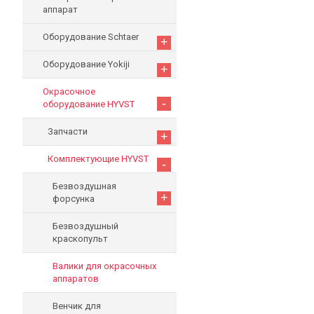
аппарат
Оборудование Schtaer
+
Оборудование Yokiji
+
Окрасочное
-
оборудование HYVST
Запчасти
+
Комплектующие HYVST
-
Безвоздушная
+
форсунка
Безвоздушный
краскопульт
Валики для окрасочных
аппаратов
Венчик для