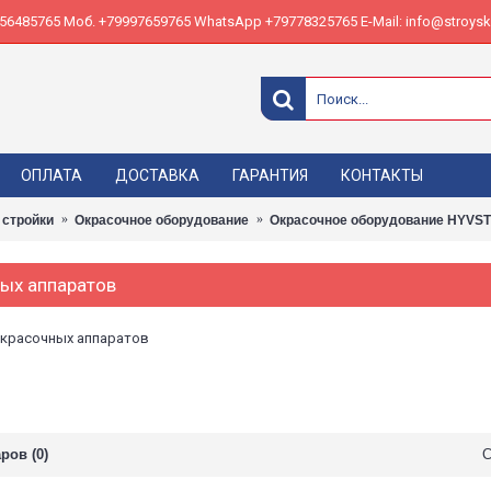
485765 Моб. +79997659765 WhatsApp +79778325765 E-Mail: info@stroyskl
ОПЛАТА
ДОСТАВКА
ГАРАНТИЯ
КОНТАКТЫ
 стройки
Окрасочное оборудование
Окрасочное оборудование HYVST
ных аппаратов
окрасочных аппаратов
ров (0)
С