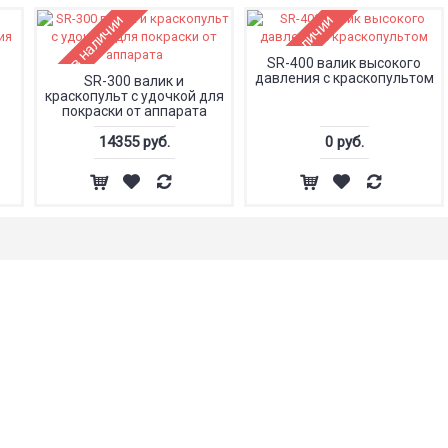
Нет в наличии
Нет в наличии
SR-400 валик высокого
давления с краскопультом
SR-300 валик и
краскопульт с удочкой для
покраски от аппарата
14355 руб.
0 руб.