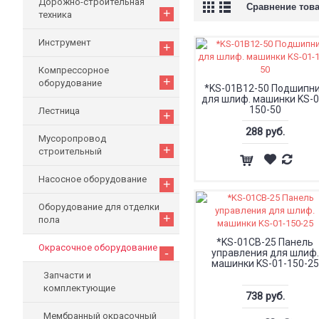
Дорожно-строительная
Сравнение това
+
техника
Инструмент
+
Компрессорное
+
оборудование
*KS-01B12-50 Подшипн
для шлиф. машинки KS-0
150-50
Лестница
+
288 руб.
Мусоропровод
+
строительный
Насосное оборудование
+
Оборудование для отделки
+
пола
*KS-01CB-25 Панель
Окрасочное оборудование
-
управления для шлиф.
машинки KS-01-150-25
Запчасти и
комплектующие
738 руб.
Мембранный окрасочный