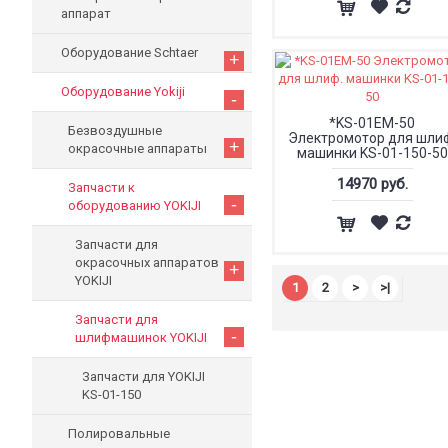
аппарат
Оборудование Schtaer
+
Оборудование Yokiji
-
*KS-01EM-50
Безвоздушные
Электромотор для шли
+
окрасочные аппараты
машинки KS-01-150-50
14970 руб.
Запчасти к
-
оборудованию YOKIJI
Запчасти для
окрасочных аппаратов
+
YOKIJI
1
2
>
>|
Запчасти для
-
шлифмашинок YOKIJI
Запчасти для YOKIJI
KS-01-150
Полировальные