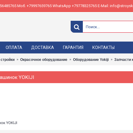
485765 Моб. +79997659765 WhatsApp +79778325765 E-Mail: info@stroyskl
ОПЛАТА
ДОСТАВКА
ГАРАНТИЯ
КОНТАКТЫ
 стройки
Окрасочное оборудование
Оборудование Yokiji
Запчасти 
ашинок YOKIJI