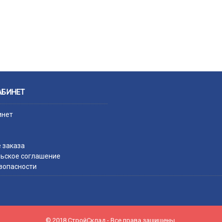
АБИНЕТ
инет
 заказа
ьское соглашение
зопасности
© 2018 СтройСклад - Все права защищены.