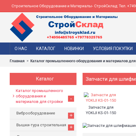
Строительное Оборудование и Материалы- СтройСклад: Тел. +74956
О НАС
КАТАЛОГ
НОВИНКИ
УСЛОВИЯ ПОКУПКИ
Главная
Каталог промышленного оборудования и материалов для
Каталог
Запчасти для шлифм
Каталог промышленного
оборудования и
-
материалов для стройки
Запчасти для
YOKIJI KS-01-150
Виброоборудование
+
Вышки-тура строительная
+