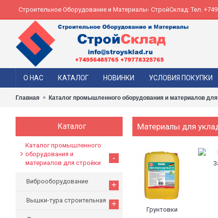
Строительное Оборудование и Материалы- СтройСклад: Тел. +74956
О НАС
КАТАЛОГ
НОВИНКИ
УСЛОВИЯ ПОКУПКИ
Главная
Каталог промышленного оборудования и материалов для
Каталог
Материалы для укла
Каталог промышленного
оборудования и
-
материалов для стройки
З
Виброоборудование
+
Вышки-тура строительная
+
Грунтовки