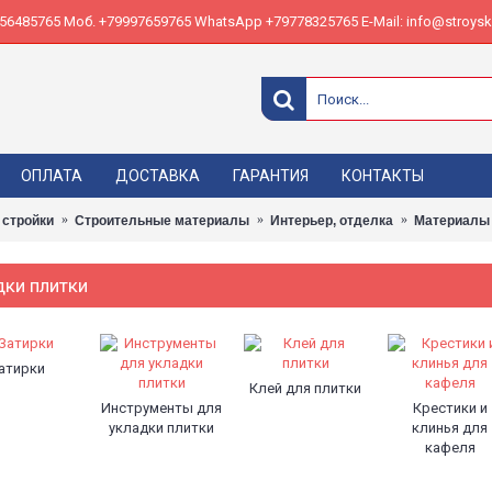
485765 Моб. +79997659765 WhatsApp +79778325765 E-Mail: info@stroyskl
ОПЛАТА
ДОСТАВКА
ГАРАНТИЯ
КОНТАКТЫ
 стройки
Строительные материалы
Интерьер, отделка
Материалы 
дки плитки
атирки
Клей для плитки
Инструменты для
Крестики и
укладки плитки
клинья для
кафеля