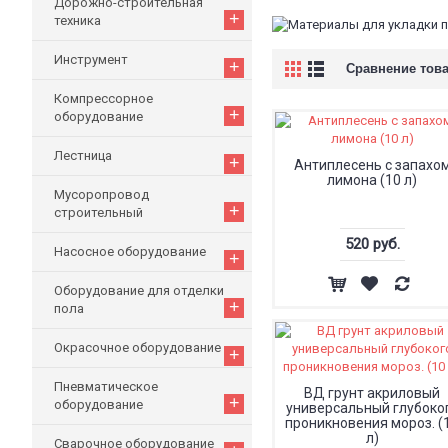
Дорожно-строительная
+
техника
Инструмент
+
Сравнение това
Компрессорное
+
оборудование
Лестница
+
Антиплесень с запахо
лимона (10 л)
Мусоропровод
+
строительный
520 руб.
Насосное оборудование
+
Оборудование для отделки
+
пола
Окрасочное оборудование
+
Пневматическое
ВД грунт акриловый
+
оборудование
универсальный глубоко
проникновения мороз. (
л)
Сварочное оборудование